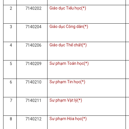
Giáo dục Tiểu học(*)
2
7140202
Giáo dục Công dân(*)
3
7140204
Giáo dục Thể chất(*)
4
7140206
Sư phạm Toán học(*)
5
7140209
Sư phạm Tin học(*)
6
7140210
Sư phạm Vật lý(*)
7
7140211
Sư phạm Hóa học(*)
8
7140212