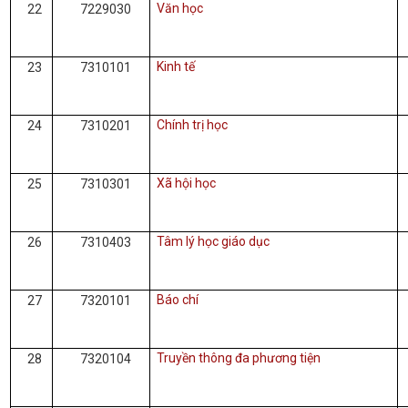
Văn học
22
7229030
Kinh tế
23
7310101
Chính trị học
24
7310201
Xã hội học
25
7310301
Tâm lý học giáo dục
26
7310403
Báo chí
27
7320101
Truyền thông đa phương tiện
28
7320104