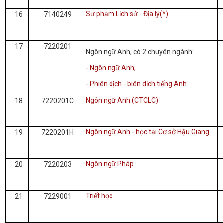
Sư phạm Lịch sử - Địa lý(*)
16
7140249
17
7220201
Ngôn ngữ Anh, có 2 chuyên ngành:
- Ngôn ngữ Anh;
- Phiên dịch - biên dịch tiếng Anh.
Ngôn ngữ Anh (CTCLC)
18
7220201C
Ngôn ngữ Anh - học tại Cơ sở Hậu Giang
19
7220201H
Ngôn ngữ Pháp
20
7220203
Triết học
21
7229001