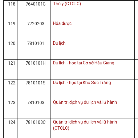
Thú y (CTCLC)
118
7640101C
Hóa dược
119
7720203
Du lịch
120
7810101
Du lịch - học tại Cơ sở Hậu Giang
121
7810101H
Du lịch - học tại Khu Sóc Trăng
122
7810101S
Quản trị dịch vụ du lịch và lữ hành
123
7810103
Quản trị dịch vụ du lịch và lữ hành
124
7810103C
(CTCLC)