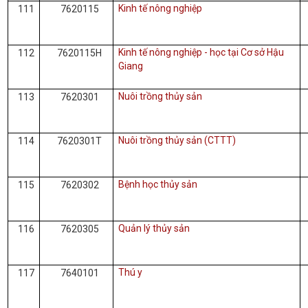
Kinh tế nông nghiệp
111
7620115
Kinh tế nông nghiệp - học tại Cơ sở Hậu
112
7620115H
Giang
Nuôi trồng thủy sản
113
7620301
Nuôi trồng thủy sản (CTTT)
114
7620301T
Bệnh học thủy sản
115
7620302
Quản lý thủy sản
116
7620305
Thú y
117
7640101