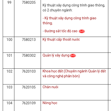
99
7580205
Kỹ thuật xây dựng công trình giao thông,
có 2 chuyên ngành:
- Kỹ thuật xây dựng công trình giao
thông;
-
Đường sắt tốc độ cao
Kỹ thuật cấp thoát nước
100
7580213
Quản lý xây dựng
101
7580302
Khoa học đất (Chuyên ngành Quản lý đất
102
7620103
và công nghệ phân bón)
Chăn nuôi
103
7620105
Nông học
104
7620109