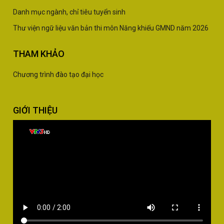
Danh mục ngành, chỉ tiêu tuyển sinh
Thư viện ngữ liệu văn bản thi môn Năng khiếu GMND năm 2026
THAM KHẢO
Chương trình đào tạo đại học
GIỚI THIỆU