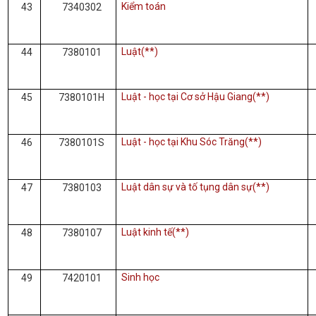
Kiểm toán
43
7340302
Luật(**)
44
7380101
Luật - học tại Cơ sở Hậu Giang(**)
45
7380101H
Luật - học tại Khu Sóc Trăng(**)
46
7380101S
Luật dân sự và tố tụng dân sự(**)
47
7380103
Luật kinh tế(**)
48
7380107
Sinh học
49
7420101