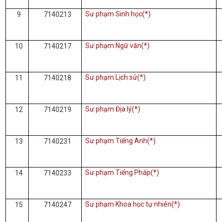
Sư phạm Sinh học(*)
9
7140213
Sư phạm Ngữ văn(*)
10
7140217
Sư phạm Lịch sử(*)
11
7140218
Sư phạm Địa lý(*)
12
7140219
Sư phạm Tiếng Anh(*)
13
7140231
Sư phạm Tiếng Pháp(*)
14
7140233
Sư phạm Khoa học tự nhiên(*)
15
7140247