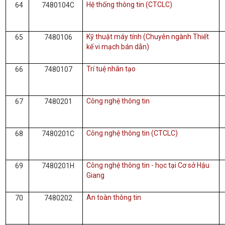
Hệ thống thông tin (CTCLC)
64
7480104C
Kỹ thuật máy tính (Chuyên ngành Thiết
65
7480106
kế vi mạch bán dẫn)
Trí tuệ nhân tạo
66
7480107
Công nghệ thông tin
67
7480201
Công nghệ thông tin (CTCLC)
68
7480201C
Công nghệ thông tin - học tại Cơ sở Hậu
69
7480201H
Giang
An toàn thông tin
70
7480202