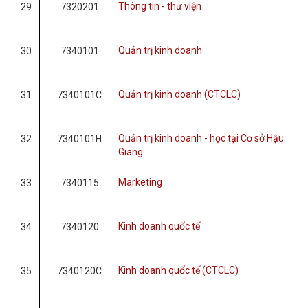
Thông tin - thư viện
29
7320201
Quản trị kinh doanh
30
7340101
Quản trị kinh doanh (CTCLC)
31
7340101C
Quản trị kinh doanh - học tại Cơ sở Hậu
32
7340101H
Giang
Marketing
33
7340115
Kinh doanh quốc tế
34
7340120
Kinh doanh quốc tế (CTCLC)
35
7340120C