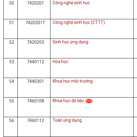
Công nghệ sinh học
50
7420201
Công nghệ sinh học (CTTT)
51
7420201T
Sinh học ứng dụng
52
7420203
Hóa học
53
7440112
Khoa học môi trường
54
7440301
Khoa học dữ liệu
55
7460108
Toán ứng dụng
56
7460112