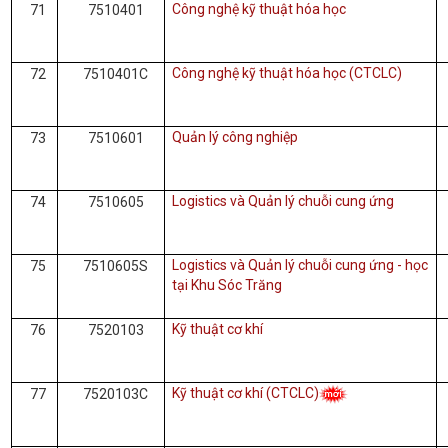
Công nghệ kỹ thuật hóa học
71
7510401
Công nghệ kỹ thuật hóa học (CTCLC)
72
7510401C
Quản lý công nghiệp
73
7510601
Logistics và Quản lý chuỗi cung ứng
74
7510605
Logistics và Quản lý chuỗi cung ứng - học
75
7510605S
tại Khu Sóc Trăng
Kỹ thuật cơ khí
76
7520103
Kỹ thuật cơ khí (CTCLC)
77
7520103C