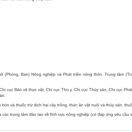
ở (Phòng, Ban) Nông nghiệp và Phát triền nông thôn, Trung tâm (
i cục Bảo vệ thực vật, Chi cục Thú y, Chi cục Thủy sản, Chi cục Phát
ản.
n và thuốc trừ dịch hại cây trồng, thức ăn vật nuôi và thủy sản, thuốc
à các trung tâm đào tạo về lĩnh vực nông nghiệp (có đáp ứng yêu cầu 