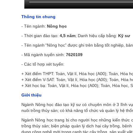
Thông tin chung
- Tên
ngành
:
Nông học
- Thời gian
đào
tạo:
4,5 năm
; Danh hiệu cấp bằng:
Kỹ sư
- Tên ngành
“Nông học” được ghi trên bằng tốt nghiệp, bản
- Mã
ngành
tuyển sinh:
7620109
- Các
tổ hợp
xét tuyển:
+ Xét điểm THPT: Toán, Vật lí, Hóa học (A00); Toán, Hóa h
+ Xét điểm V-SAT: Toán, Vật lí, Hóa học (A00); Toán, Hóa h
+ Xét học bạ: Toán, Vật lí, Hóa học (A00); Toán, Hóa học,
Giới thiệu
Ngành Nông học đào tạo kỹ sư có
chuyên môn ở 3 lĩnh vực
nuôi trồng thủy sản;
có khả năng
tổ chức và quản lý hệ th
Ngành Nông học trang bị cho người học những kiến thức c
trồng thủy sản; biện pháp quản lý dịch hại cây trồng, bệnh 
dụng công nghệ mới trong canh tác cây trồng, sản xuất vật 