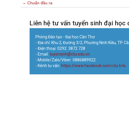
→ Chuẩn đầu ra
Liên hệ tư vấn tuyển sinh đại học 
Phòng Đào tạo - Đại học Cần Thơ
- Địa chỉ: Khu 2, Đường 3/2, Phường Ninh Kiều, TP. C
- Điện thoại: 0292. 3872 728
- Email:
tuyensinh@ctu.edu.vn
- Mobile/Zalo/Viber: 0886889922
- Kênh tư vấn:
https://www.facebook.com/ctu.tvts