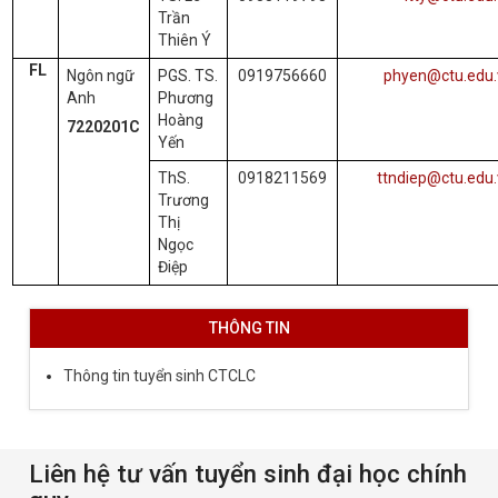
Trần
Thiên Ý
FL
Ngôn ngữ
PGS. TS.
0919756660
phyen@ctu.edu.
Anh
Phương
Hoàng
7220201C
Yến
ThS.
0918211569
ttndiep@ctu.edu
Trương
Thị
Ngọc
Điệp
THÔNG TIN
Thông tin tuyển sinh CTCLC
Liên hệ tư vấn tuyển sinh đại học chính