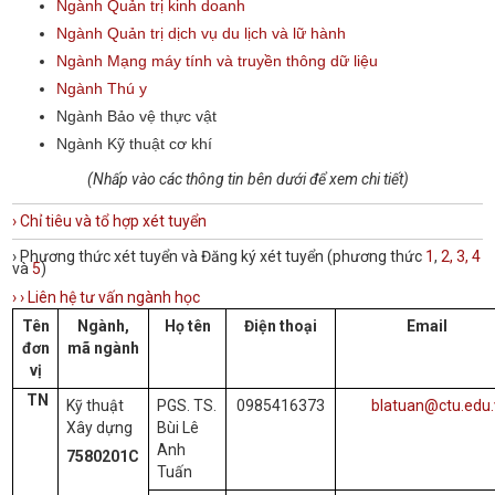
Ngành Quản trị kinh doanh
Ngành Quản trị dịch vụ du lịch và lữ hành
Ngành Mạng máy tính và truyền thông dữ liệu
Ngành Thú y
Ngành Bảo vệ thực vật
Ngành Kỹ thuật cơ khí
(Nhấp vào các thông tin bên dưới để xem chi tiết)
› Chỉ tiêu và tổ hợp xét tuyển
› Phương thức xét tuyển và Đăng ký xét tuyển (phương thức
1
,
2
,
3
,
4
và
5
)
›
›
Liên hệ tư vấn ngành học
Tên
Ngành,
Họ tên
Điện thoại
Email
đơn
mã ngành
vị
TN
Kỹ thuật
PGS. TS.
0985416373
blatuan@ctu.edu
Xây dựng
Bùi Lê
Anh
7580201C
Tuấn