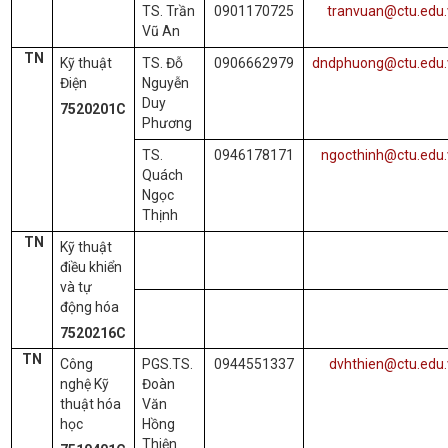
TS. Trần
0901170725
tranvuan@ctu.edu.
Vũ An
TN
Kỹ thuật
TS. Đỗ
0906662979
dndphuong@ctu.edu.
Điện
Nguyễn
Duy
7520201C
Phương
TS.
0946178171
ngocthinh@ctu.edu.
Quách
Ngọc
Thịnh
TN
Kỹ thuật
điều khiển
và tự
động hóa
7520216C
TN
Công
PGS.TS.
0944551337
dvhthien@ctu.edu
nghệ Kỹ
Đoàn
thuật hóa
Văn
học
Hồng
Thiện