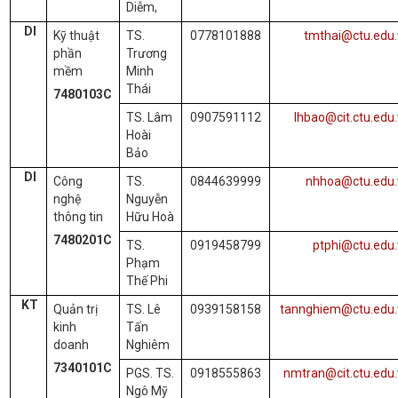
Diễm,
DI
Kỹ thuật
TS.
0778101888
tmthai@ctu.edu.
phần
Trương
mềm
Minh
Thái
7480103C
TS. Lâm
0907591112
lhbao@cit.ctu.edu
Hoài
Bảo
DI
Công
TS.
0844639999
nhhoa@ctu.edu.
nghệ
Nguyễn
thông tin
Hữu Hoà
7480201C
TS.
0919458799
ptphi@ctu.edu
Phạm
Thế Phi
KT
Quản trị
TS. Lê
0939158158
tannghiem@ctu.edu.
kinh
Tấn
doanh
Nghiêm
7340101C
PGS. TS.
0918555863
nmtran@cit.ctu.edu
Ngô Mỹ