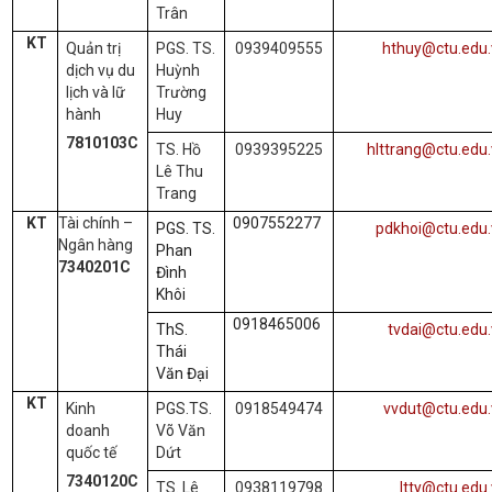
Trân
KT
Quản trị
PGS. TS.
0939409555
hthuy@ctu.edu.
dịch vụ du
Huỳnh
lịch và lữ
Trường
hành
Huy
7810103C
TS. Hồ
0939395225
hlttrang@ctu.edu
Lê Thu
Trang
KT
Tài chính –
0907552277
PGS. TS.
pdkhoi@ctu.edu.
Ngân hàng
Phan
7340201C
Đình
Khôi
0918465006
ThS.
tvdai@ctu.edu
Thái
Văn Đại
KT
Kinh
PGS.TS.
0918549474
vvdut@ctu.edu.
doanh
Võ Văn
quốc tế
Dứt
7340120C
TS. Lê
0938119798
ltty@ctu.edu