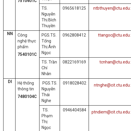
7510401C
TS.
0965618125
ntbthuyen@ctu.edu.
Nguyễn
Thị Bích
Thuyền
NN
Công
PGS.TS.
0962808412
ttangoc@ctu.edu.
nghệ thực
Tống
phẩm
Thị Ánh
Ngọc
7540101C
TS. Trần
0822169169
tcnhan@ctu.edu.
Chí
Nhân
DI
Hệ thống
PGS.TS.
0918028402
ntnghe@cit.ctu.edu
thông tin
Nguyễn
Thái
7480104C
Nghe
TS.
0946404584
ptndiem@cit.ctu.edu
Phạm
Thị
Ngọc