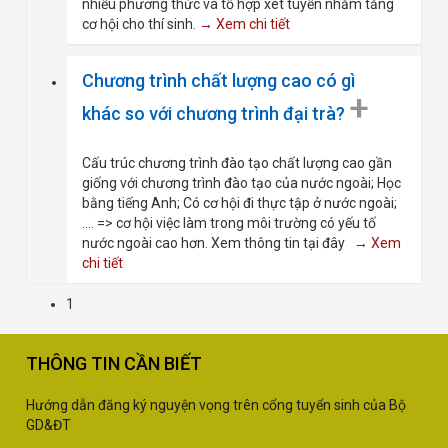
nhiều phương thức và tổ hợp xét tuyển nhằm tăng
cơ hội cho thí sinh.
→ Xem chi tiết
Chương trình chất lượng cao có gì
+
khác so với chương trình đại trà?
Cấu trúc chương trình đào tạo chất lượng cao gần
giống với chương trình đào tạo của nước ngoài; Học
bằng tiếng Anh; Có cơ hội đi thực tập ở nước ngoài;
.... => cơ hội việc làm trong môi trường có yếu tố
nước ngoài cao hơn. Xem thông tin tại đây
→ Xem
chi tiết
1
THÔNG TIN CẦN BIẾT
Hướng dẫn đăng ký nguyện vọng trên cổng tuyển sinh của Bộ
GD&ĐT