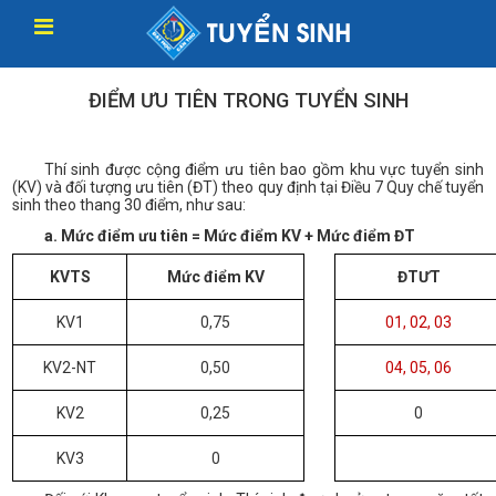
ĐIỂM ƯU TIÊN TRONG TUYỂN SINH
Thí sinh được cộng điểm ưu tiên bao gồm khu vực tuyển sinh
(KV) và đối tượng ưu tiên (ĐT)
theo
quy định tại Điều 7 Quy chế tuyển
sinh theo thang 30 điểm, như sau:
a. Mức điểm ưu tiên = Mức điểm KV + Mức điểm ĐT
KVTS
Mức điểm KV
ĐTƯT
KV1
0,75
01, 02, 03
KV2-NT
0,50
04, 05, 06
KV2
0,25
0
KV3
0