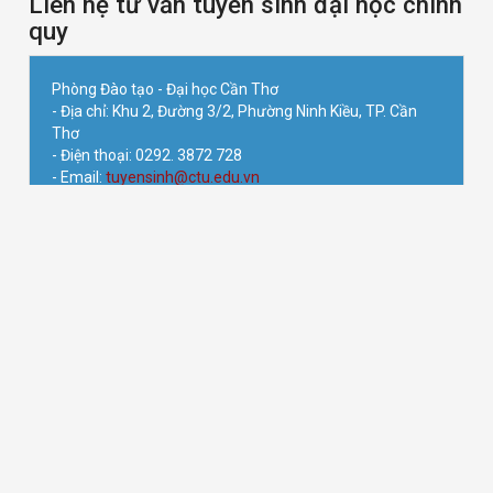
Liên hệ tư vấn tuyển sinh đại học chính
quy
Phòng Đào tạo - Đại học Cần Thơ
- Địa chỉ: Khu 2, Đường 3/2, Phường Ninh Kiều, TP. Cần
Thơ
- Điện thoại: 0292. 3872 728
- Email:
tuyensinh@ctu.edu.vn
- Mobile/Zalo/Viber: 0886889922
- Kênh tư vấn:
https://www.facebook.com/ctu.tvts