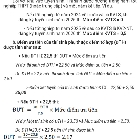
Đối với Khu vực tuyển sinh: Thí sinh được hưởng trong năm tốt
nghiệp THPT (hoặc trung cấp) và một năm kế tiếp. Ví dụ:
- Nếu tốt nghiệp từ năm 2024 về trước và có KVTS, khi
đăng ký tuyển sinh năm 2026 thì
Mức điểm KVTS = 0
- Nếu tốt nghiệp từ năm 2025 về sau có KVTS là KV2-NT,
đăng ký tuyển sinh năm 2026 thì
Mức điểm KVTS = 0,5
b
. Điểm ưu tiên của thí sinh phụ thuộc điểm tổ hợp (ĐTH)
được tính như sau:
+ Nếu ĐTH
22
,5
thì ĐƯT = Mức điểm ưu tiên
£
Ví dụ: thí sinh có ĐTH = 22
,50
và Mức điểm ưu tiên = 2,50.
Do ĐTH = 22
,5
nên thí sinh được tính ĐƯT = Mức điểm ưu tiên =
2,50.
=
> Điểm
xét tuyển của thí sinh được tính: ĐTX = 22,50 + 2,50
=
25,00
+ Nếu ĐTH > 22,5 thì:
Ví dụ: Một thí sinh có ĐTH = 23
,50
và Mức điểm ưu tiên = 2,50.
Do ĐTH=23,5
> 22,5
nên thí sinh được tính