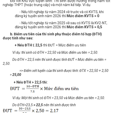
Đối với Khu vực tuyển sinh: Thí sinh được hưởng trong năm tốt
nghiệp THPT (hoặc trung cấp) và một năm kế tiếp. Ví dụ:
- Nếu tốt nghiệp từ năm 2024 về trước và có KVTS, khi
đăng ký tuyển sinh năm 2026 thì
Mức điểm KVTS = 0
- Nếu tốt nghiệp từ năm 2025 về sau có KVTS là KV2-NT,
đăng ký tuyển sinh năm 2026 thì
Mức điểm KVTS = 0,5
b
. Điểm ưu tiên của thí sinh phụ thuộc điểm tổ hợp (ĐTH)
được tính như sau:
+ Nếu ĐTH
22
,5
thì ĐƯT = Mức điểm ưu tiên
£
Ví dụ: thí sinh có ĐTH = 22
,50
và Mức điểm ưu tiên = 2,50.
Do ĐTH = 22
,5
nên thí sinh được tính ĐƯT = Mức điểm ưu tiên =
2,50.
=
> Điểm
xét tuyển của thí sinh được tính: ĐTX = 22,50 + 2,50
=
25,00
+ Nếu ĐTH > 22,5 thì:
Ví dụ: Một thí sinh có ĐTH = 23
,50
và Mức điểm ưu tiên = 2,50.
Do ĐTH=23,5
> 22,5
nên thí sinh được tính