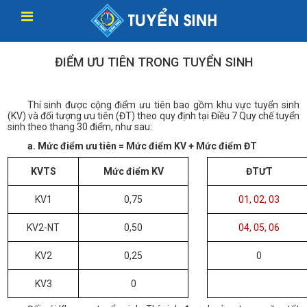
ĐIỂM ƯU TIÊN TRONG TUYỂN SINH
Thí sinh được cộng điểm ưu tiên bao gồm khu vực tuyển sinh
(KV) và đối tượng ưu tiên (ĐT)
theo
quy định tại Điều 7 Quy chế tuyển
sinh theo thang 30 điểm, như sau:
a. Mức điểm ưu tiên = Mức điểm KV + Mức điểm ĐT
KVTS
Mức điểm KV
ĐTƯT
KV1
0,75
01, 02, 03
KV2-NT
0,50
04, 05, 06
KV2
0,25
0
KV3
0