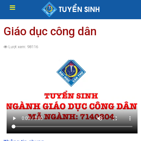
Giáo dục công dân
Lượt xem: 98116