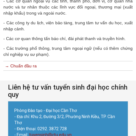
- Các cơ quan ngoại vụ các tỉnh, thành phố, đơn vị, cơ quan nhà
nước và tư nhân thuộc các lĩnh vực đối ngoại, thương mại (xuất
nhập khẩu) trong và ngoài nước.
- Các công ty du lịch, viện bảo tàng, trung tâm tư vấn du học, xuất
nhập cảnh.
- Các cơ quan thông tấn báo chí, đài phát thanh và truyền hình.
- Các trường phổ thông, trung tâm ngoại ngữ (nếu có thêm chứng
chỉ nghiệp vụ sư phạm).
→ Chuẩn đầu ra
Liên hệ tư vấn tuyển sinh đại học chính
quy
Phòng Đào tạo - Đại học Cần Thơ
- Địa chỉ: Khu 2, Đường 3/2, Phường Ninh Kiều, TP. Cần
Thơ
- Điện thoại: 0292. 3872 728
- Email:
tuyensinh@ctu.edu.vn