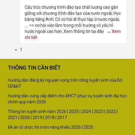
Cấu trúc chương trình đào tạo chất lượng cao gần
giống với chương trình đào tạo của nước ngoài; Học
bằng tiếng Anh; Có cơ hội đi thực tập ở nước ngoài;
.... => cơ hội việc làm trong môi trường có yếu tố
nước ngoài cao hơn. Xem thông tin tại đây
→ Xem
chi tiết
1
THÔNG TIN CẦN BIẾT
Hướng dẫn đăng ký nguyện vọng trên cổng tuyển sinh của Bộ
GD&ĐT
Hướng dẫn cung cấp điểm cho ĐHCT phục vụ tuyển sinh đại học
chính quy năm 2026
Thông tin tuyển sinh năm
2026 |
2025
|
2024
|
2023
|
2022
|
2021
|
2020
|
2019
|
2018
|
2017
Đề án tổ chức thi môn năng khiếu 2026
|
2025