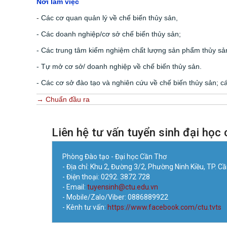
Nơi làm việc
-
Các cơ quan quản lý về chế biến thủy sản,
- Các doanh nghiệp/cơ sở chế biến thủy sản;
- Các trung tâm kiểm nghiệm chất lượng sản phẩm thủy sả
- Tự mở cơ sở/ doanh nghiệp về chế biến thủy sản.
- Các cơ sở đào tạo và nghiên cứu về chế biến thủy sản; c
→ Chuẩn đầu ra
Liên hệ tư vấn tuyển sinh đại học 
Phòng Đào tạo - Đại học Cần Thơ
- Địa chỉ: Khu 2, Đường 3/2, Phường Ninh Kiều, TP. C
- Điện thoại: 0292. 3872 728
- Email:
tuyensinh@ctu.edu.vn
- Mobile/Zalo/Viber: 0886889922
- Kênh tư vấn:
https://www.facebook.com/ctu.tvts