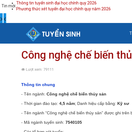
Thông tin tuyển sinh đại học chính quy 2026
Tin mới:
Phương thức xét tuyển đại học chính quy năm 2026
›
‹
T
Công nghệ chế biến thủ
Lượt xem: 79111
Thông tin chung
- Tên
ngành
:
Công nghệ chế biến thủy sản
- Thời gian
đào
tạo:
4,5 năm
; Danh hiệu cấp bằng:
Kỹ sư
- Tên
ngành
“Công nghệ chế biến thủy sản” được ghi trên b
- Mã
ngành
tuyển sinh:
7540105
- Các
tổ hợp
xét tuyển: