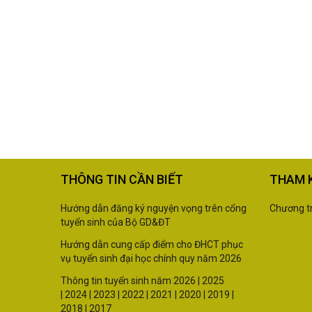
THÔNG TIN CẦN BIẾT
THAM 
Hướng dẫn đăng ký nguyện vọng trên cổng
Chương tr
tuyển sinh của Bộ GD&ĐT
Hướng dẫn cung cấp điểm cho ĐHCT phục
vụ tuyển sinh đại học chính quy năm 2026
Thông tin tuyển sinh năm
2026 |
2025
|
2024
|
2023
|
2022
|
2021
|
2020
|
2019
|
2018
|
2017