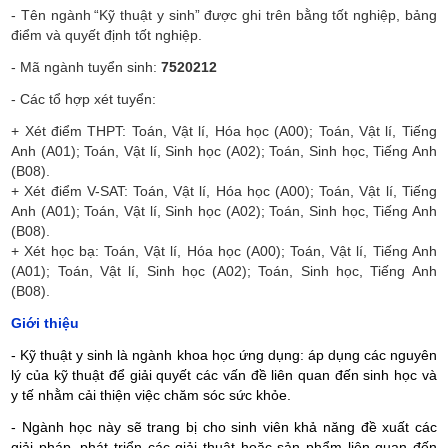
- Tên ngành
“Kỹ thuật y sinh” được ghi trên bằng tốt nghiệp, bảng
điểm và quyết định tốt nghiệp.
- Mã ngành
tuyển
sinh:
7520212
- Các tổ hợp
xét tuyển:
+ Xét điểm THPT: Toán, Vật lí, Hóa học (A00); Toán, Vật lí, Tiếng
Anh (A01); Toán, Vật lí, Sinh học (A02); Toán, Sinh học, Tiếng Anh
(B08).
+ Xét điểm V-SAT: Toán, Vật lí, Hóa học (A00); Toán, Vật lí, Tiếng
Anh (A01); Toán, Vật lí, Sinh học (A02); Toán, Sinh học, Tiếng Anh
(B08).
+ Xét học bạ: Toán, Vật lí, Hóa học (A00); Toán, Vật lí, Tiếng Anh
(A01); Toán, Vật lí, Sinh học (A02); Toán, Sinh học, Tiếng Anh
(B08).
Giới thiệu
- Kỹ thuật y sinh là ngành khoa học ứng dụng: áp dụng các nguyên
lý của kỹ thuật để giải quyết các vấn đề liên quan đến sinh học và
y tế nhằm cải thiện việc chăm sóc sức khỏe.
- Ngành học này sẽ trang bị cho sinh viên khả năng đề xuất các
giải pháp, phát triển các giải thuật hoặc sản phẩm liên quan đến