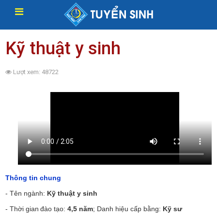
Kỹ thuật y sinh
Lượt xem: 48722
Thông tin chung
- Tên
ngành
:
Kỹ thuật y sinh
- Thời gian
đào tạo:
4,5 năm
; Danh hiệu cấp bằng:
Kỹ sư