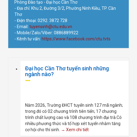
Phòng Đào tạo - Đại học Cần Thơ
- Địa chỉ: Khu 2, Đường 3/2, Phường Ninh Kiều, TP. Cần
Thơ
- Điện thoại: 0292. 3872 728
- Email:
tuyensinh@ctu.edu.vn
- Mobile/Zalo/Viber: 0886889922
- Kênh tư vấn:
https://www.facebook.com/ctu.tvts
Đại học Cần Thơ tuyển sinh những
ngành nào?
Năm 2026, Trường ĐHCT tuyển sinh 127 mã ngành;
trong đó có 02 chương trình tiên tiến; 17 chương
trình chất lượng cao và 108 chương trình đại trà.Có
nhiều phương thức và tổ hợp xét tuyển nhằm tăng
cơ hội cho thí sinh.
→ Xem chi tiết