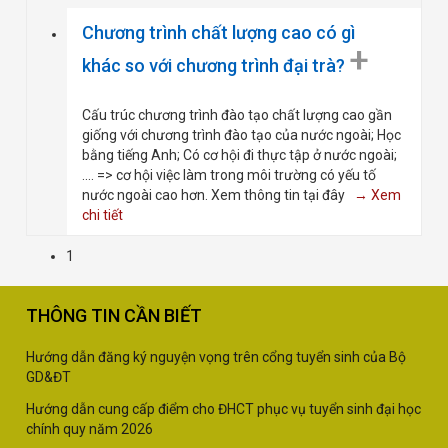
Chương trình chất lượng cao có gì
+
khác so với chương trình đại trà?
Cấu trúc chương trình đào tạo chất lượng cao gần
giống với chương trình đào tạo của nước ngoài; Học
bằng tiếng Anh; Có cơ hội đi thực tập ở nước ngoài;
.... => cơ hội việc làm trong môi trường có yếu tố
nước ngoài cao hơn. Xem thông tin tại đây
→ Xem
chi tiết
1
THÔNG TIN CẦN BIẾT
Hướng dẫn đăng ký nguyện vọng trên cổng tuyển sinh của Bộ
GD&ĐT
Hướng dẫn cung cấp điểm cho ĐHCT phục vụ tuyển sinh đại học
chính quy năm 2026