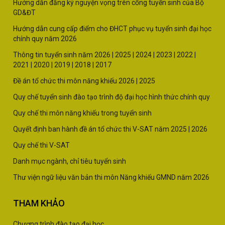
Hướng dẫn đăng ký nguyện vọng trên cổng tuyển sinh của Bộ
GD&ĐT
Hướng dẫn cung cấp điểm cho ĐHCT phục vụ tuyển sinh đại học
chính quy năm 2026
Thông tin tuyển sinh năm
2026 |
2025
|
2024
|
2023
|
2022
|
2021
|
2020
|
2019
|
2018
|
2017
Đề án tổ chức thi môn năng khiếu 2026
|
2025
Quy chế tuyển sinh đào tạo trình độ đại học hình thức chính quy
Quy chế thi môn năng khiếu trong tuyển sinh
Quyết định ban hành đề án tổ chức thi V-SAT năm
2025
|
2026
Quy chế thi V-SAT
Danh mục ngành, chỉ tiêu tuyển sinh
Thư viện ngữ liệu văn bản thi môn Năng khiếu GMND năm 2026
THAM KHẢO
Chương trình đào tạo đại học