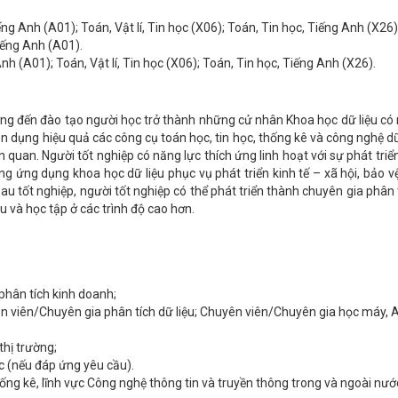
ếng Anh (A01); Toán, Vật lí, Tin học (X06); Toán, Tin học, Tiếng Anh (X26)
Tiếng Anh (A01).
Anh (A01); Toán, Vật lí, Tin học (X06); Toán, Tin học, Tiếng Anh (X26).
ướng đến đào tạo người học trở thành những cử nhân Khoa học dữ liệu có 
dụng hiệu quả các công cụ toán học, tin học, thống kê và công nghệ dữ l
iên quan. Người tốt nghiệp có năng lực thích ứng linh hoạt với sự phát t
năng ứng dụng khoa học dữ liệu phục vụ phát triển kinh tế – xã hội, bảo
 tốt nghiệp, người tốt nghiệp có thể phát triển thành chuyên gia phân
 và học tập ở các trình độ cao hơn.
phân tích kinh doanh;
ên viên/Chuyên gia phân tích dữ liệu; Chuyên viên/Chuyên gia học máy, A
thị trường;
ọc (nếu đáp ứng yêu cầu).
hống kê, lĩnh vực Công nghệ thông tin và truyền thông trong và ngoài nướ