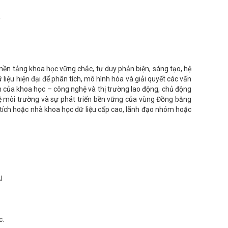
.
nền tảng khoa học vững chắc, tư duy phản biện, sáng tạo, hệ
iệu hiện đại để phân tích, mô hình hóa và giải quyết các vấn
riển của khoa học – công nghệ và thị trường lao động, chủ động
 vệ môi trường và sự phát triển bền vững của vùng Đồng bằng
 tích hoặc nhà khoa học dữ liệu cấp cao, lãnh đạo nhóm hoặc
I
c.