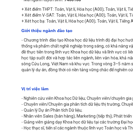
+ Xét điểm THPT: Toán, Vật lí, Hóa học (A00); Toán, Vật lí, Ti
+ Xét điểm V-SAT: Toán, Vật lí, Hóa học (A00); Toán, Vật lí, 
+ Xét học bạ: Toán, Vật lí, Hóa học (A00); Toán, Vật lí, Tiếng 
Giới thiệu ngành đào tạo
- Chương trình đào tạo Khoa học dữ liệu trình độ đại học h
thống và phẩm chất nghề nghiệp trong sáng, có khả năng vận 
đề thực tiễn trong lĩnh vực Khoa học dữ liệu và lĩnh vực có l
học tập suốt đời và hợp tác liên ngành, liên văn hóa; khả 
sông Cửu Long, Việt Nam và khu vực. Trong vòng 3–5 năm sau
quản lý dự án, đồng thời có nền tảng vững chắc để nghiên cứu
Vị trí việc làm
- Nghiên cứu viên Khoa học Dữ liệu; Chuyên viên/chuyên gia 
- Chuyên viên/Chuyên gia phân tích dữ liệu thị trường; Chuy
- Quản lý Dự án Phân tích Dữ liệu;
- Nhân viên Sales (bán hàng); Marketing (tiếp thị); Phát triển 
- Giảng viên giảng dạy Khoa học dữ liệu tại các trường Đại h
- Học thạc sĩ, tiến sĩ các ngành thuộc lĩnh vực Toán học và T