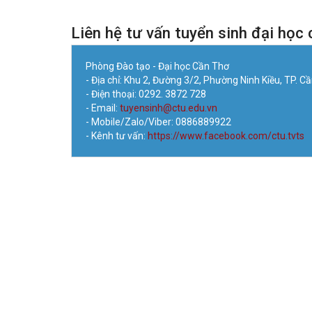
Liên hệ tư vấn tuyển sinh đại học 
Phòng Đào tạo - Đại học Cần Thơ
- Địa chỉ: Khu 2, Đường 3/2, Phường Ninh Kiều, TP. C
- Điện thoại: 0292. 3872 728
- Email:
tuyensinh@ctu.edu.vn
- Mobile/Zalo/Viber: 0886889922
- Kênh tư vấn:
https://www.facebook.com/ctu.tvts