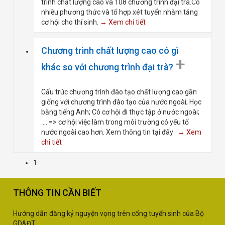
trình chất lượng cao và 108 chương trình đại trà.Có
nhiều phương thức và tổ hợp xét tuyển nhằm tăng
cơ hội cho thí sinh.
→ Xem chi tiết
Chương trình chất lượng cao có gì
+
khác so với chương trình đại trà?
Cấu trúc chương trình đào tạo chất lượng cao gần
giống với chương trình đào tạo của nước ngoài; Học
bằng tiếng Anh; Có cơ hội đi thực tập ở nước ngoài;
.... => cơ hội việc làm trong môi trường có yếu tố
nước ngoài cao hơn. Xem thông tin tại đây
→ Xem
chi tiết
1
THÔNG TIN CẦN BIẾT
Hướng dẫn đăng ký nguyện vọng trên cổng tuyển sinh của Bộ
GD&ĐT