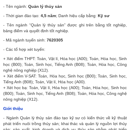
- Tên
ngành:
Quản lý thủy sản
- Thời
gian đào tạo:
4,5 năm
; Danh hiệu cấp bằng:
Kỹ sư
- Tên ngành
“Quản lý thủy sản” được ghi trên bằng tốt nghiệp,
bảng điểm và quyết định tốt nghiệp.
- Mã ngành
tuyển sinh:
7620305
- Các tổ hợp
xét tuyển:
+ Xét điểm THPT: Toán, Vật lí, Hóa học (A00); Toán, Hóa học, Sinh
học (B00); Toán, Sinh học, Tiếng Anh (B08); Toán, Hóa học, Công
nghệ nông nghiệp (X12).
+ Xét điểm V-SAT: Toán, Hóa học, Sinh học (B00); Toán, Sinh học,
Tiếng Anh (B08); Toán, Vật lí, Hóa học (A00).
+ Xét học bạ: Toán, Vật lí, Hóa học (A00); Toán, Hóa học, Sinh học
(B00); Toán, Sinh học, Tiếng Anh (B08); Toán, Hóa học, Công nghệ
nông nghiệp (X12).
Giới thiệu
- Ngành Quản lý thủy sản đào tạo kỹ sư có kiến thức về kỹ thuật
phát triển nuôi trồng thủy sản; khai thác và quản lý nguồn lợi thủy
sản; sản xuất, kinh doanh và dịch vụ thủy sản nhằm phát triển