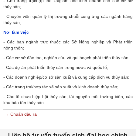
-
Chủ trang trại/hợp tác xã/giám đốc kinh doanh cho các cơ sở
thủy sản;
-
Chuyên viên quản lý thị trường chuỗi cung ứng các ngành hàng
thủy sản;
Nơi làm việc
-
Các ban ngành trực thuộc các Sở Nông nghiệp và Phát triển
nông thôn;
-
Các cơ sở đào tạo, nghiên cứu và qui hoạch phát triển thủy sản;
-
Các dự án phát triển thủy sản trong nước và quốc tế;
-
Các doanh nghiệp/cơ sở sản xuất và cung cấp dịch vụ thủy sản;
-
Các trang trại/hợp tác xã sản xuất và kinh doanh thủy sản;
-
Các tổ chức hiệp hội thủy sản, tài nguyên môi trường biển, các
khu bảo tồn thủy sản.
→ Chuẩn đầu ra
Liên hệ tư vấn tuyển sinh đại học chính