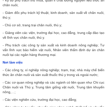
- Kỹ sư phụ trách thu mua, quản lí chất lượng nguyên liệu thức ăn
chăn nuôi;
- Giám đốc phụ trách kỹ thuật, kinh doanh, sản xuất về chăn nuôi,
thú y;
- Chủ cơ sở, trang trại chăn nuôi, thú y;
- Giảng viên các viện, trường đại học, cao đẳng, trung cấp đào tạo
về lĩnh vực chăn nuôi, thú y.
- Phụ trách các công ty sản xuất và kinh doanh nông nghiệp; Tư
vấn lĩnh vực bảo hiểm vật nuôi, Nhân viên thẩm định dự án chăn
nuôi tại các ngân hàng thương mại.
Nơi làm việc
- Các công ty, xí nghiệp nông nghiệp; trạm, trại; nhà máy chế biến
thức ăn chăn nuôi và sản xuất thuốc thú y trong và ngoài nước;
- Các cơ quan nông nghiệp và các ngành có liên quan như Chi cục
Chăn nuôi và Thú y, Trung tâm giống vật nuôi, Trung tâm khuyến
nông,…;
- Các viện nghiên cứu, trường đại học, cao đẳng;