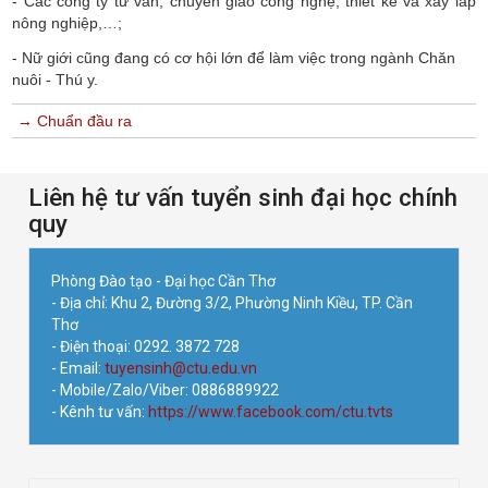
- Các công ty tư vấn, chuyển giao công nghệ, thiết kế và xây lắp
nông nghiệp,…;
- Nữ giới cũng đang có cơ hội lớn để làm việc trong ngành Chăn
nuôi - Thú y.
→ Chuẩn đầu ra
Liên hệ tư vấn tuyển sinh đại học chính
quy
Phòng Đào tạo - Đại học Cần Thơ
- Địa chỉ: Khu 2, Đường 3/2, Phường Ninh Kiều, TP. Cần
Thơ
- Điện thoại: 0292. 3872 728
- Email:
tuyensinh@ctu.edu.vn
- Mobile/Zalo/Viber: 0886889922
- Kênh tư vấn:
https://www.facebook.com/ctu.tvts