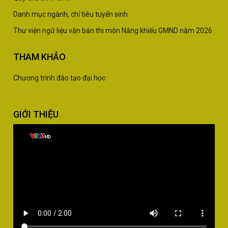
Danh mục ngành, chỉ tiêu tuyển sinh
Thư viện ngữ liệu văn bản thi môn Năng khiếu GMND năm 2026
THAM KHẢO
Chương trình đào tạo đại học
GIỚI THIỆU