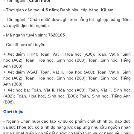
- Tên
ngành
:
Chăn nuôi
- Thời
gian
đào tạo:
4,5 năm
; Danh hiệu cấp bằng:
Kỹ sư
- Tên
ngành
“Chăn nuôi” được ghi trên bằng tốt nghiệp, bảng điểm
và quyết định tốt nghiệp.
- Mã
ngành
tuyển sinh:
7620105
- Các
tổ hợp
xét tuyển:
+ Xét điểm THPT: Toán, Vật lí, Hóa học (A00); Toán, Vật lí, Sinh
học (A02); Toán, Hóa học, Sinh học (B00); Toán, Sinh học, Tiếng
Anh (B08).
+ Xét điểm V-SAT: Toán, Vật lí, Hóa học (A00); Toán, Vật lí, Sinh
học (A02); Toán, Hóa học, Sinh học (B00); Toán, Sinh học, Tiếng
Anh (B08).
+ Xét học bạ: Toán, Vật lí, Hóa học (A00); Toán, Vật lí, Sinh học
(A02); Toán, Hóa học, Sinh học (B00); Toán, Sinh học, Tiếng Anh
(B08).
Giới thiệu
- Ngành Chăn nuôi đào tạo kỹ sư có phẩm chất chính trị, đạo đức
và sức khoẻ tốt; có trình độ năng lực đáp ứng nhu cầu nguồn nhân
lực và phát triển kinh tế đất nước; có kiến thức và kỹ năng về Chăn